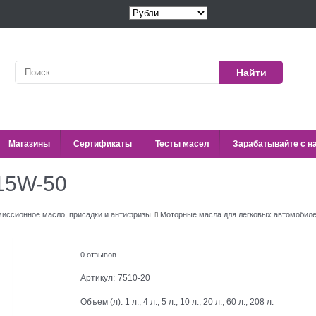
Найти
Магазины
Сертификаты
Тесты масел
Зарабатывайте с н
15W-50
иссионное масло, присадки и антифризы
Моторные масла для легковых автомобил
0 отзывов
Артикул:
7510-20
Объем (л):
1 л., 4 л., 5 л., 10 л., 20 л., 60 л., 208 л.