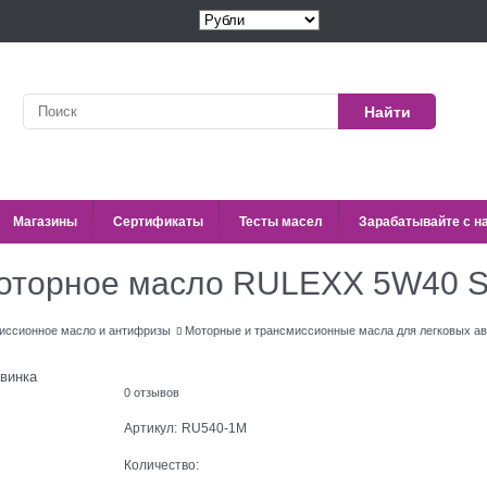
Найти
Магазины
Сертификаты
Тесты масел
Зарабатывайте с н
моторное масло RULEXX 5W40 
иссионное масло и антифризы
Моторные и трансмиссионные масла для легковых а
винка
0 отзывов
Артикул:
RU540-1М
Количество: