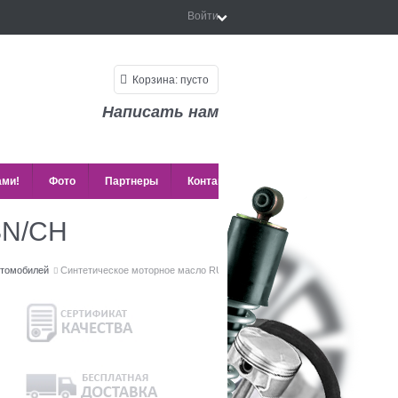
Войти
Корзина:
пусто
Написать нам
ами!
Фото
Партнеры
Контакты
SN/CH
втомобилей
Синтетическое моторное масло RULEXX 5W40 SN/CH