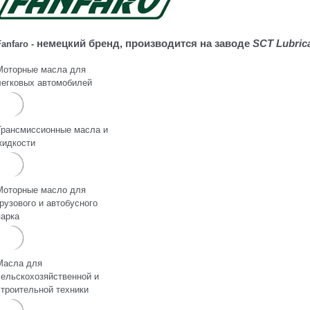
немецкий бренд, производится на заводе
SCT
Lubric
Fanfaro -
Моторные масла для
легковых автомобилей
Трансмиссионные масла и
жидкости
Моторные масло для
грузового и автобусного
парка
Масла для
сельскохозяйственной и
строительной техники