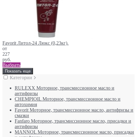
Favorit Литол-24 Люкс (0,23кг).
от
227
руб.
Выбрать
Показать еще
Категории
RULEXX Моторное, трансмиссионное масло и
антифризы
CHEMPIOIL Моторное, трансмиссионное масло и
автохимия
Favorit Моторное, трансмиссионное масло, антифризы и
смазки
Fanfaro Моторное, трансмиссионное масло, присадки и
антифризы
MANNOL Моторное, трансмиссионное масло, присадки