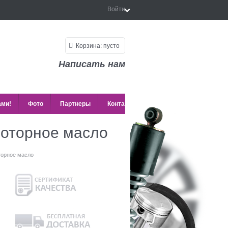
Войти
Корзина:
пусто
Написать нам
ами!
Фото
Партнеры
Контакты
моторное масло
торное масло