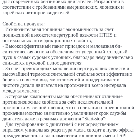
для современных бензиновых двигателей. Разработано в
соответствии с требованиями американских, японских и
корейских автопроизводителей.
Свойства продукта:
- Исключительная топливная экономичность за счет
пониженной выcокотемпературной вязкости HTHS и
оптимальных антифрикционных свойств;
- Высокоэффективный пакет присадок и маловязкая би-
синтетическая основа обеспечивают уверенный холодный
пуск в самых суровых условиях, благодаря чему значительно
снижается пусковой износ двигателя;
- За счет превосходных моюще-диспергирующих свойств и
высочайшей термоокислительной стабильности эффективно
борется со всеми видами отложений и поддерживает в
чистоте детали двигателя на протяжении всего интервала
между заменами;
- Эстеровые компоненты масла обеспечивают отличные
противоизносные свойства за счёт исключительной
прочности масляной плёнки, что в сочетании с превосходной
прокачиваемостью значительно увеличивает срок службы
двигателя даже в режимах движения "Start-stop";
- Для турбированных двигателей с непосредственным
впрыском уникальная рецептура масла сводит к нулю эффект
преждевременного воспламенения топливной смеси LSPI