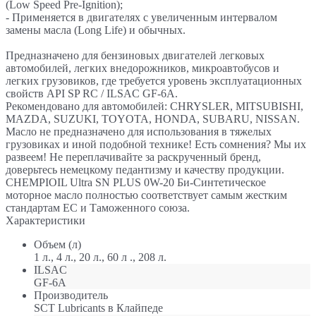
(Low Speed Pre-Ignition);
- Применяется в двигателях с увеличенным интервалом
замены масла (Long Life) и обычных.
Предназначено для бензиновых двигателей легковых
автомобилей, легких внедорожников, микроавтобусов и
легких грузовиков, где требуется уровень эксплуатационных
свойств API SP RC / ILSAC GF-6A.
Рекомендовано для автомобилей: CHRYSLER, MITSUBISHI,
MAZDA, SUZUKI, TOYOTA, HONDA, SUBARU, NISSAN.
Масло не предназначено для использования в тяжелых
грузовиках и иной подобной технике! Есть сомнения? Мы их
развеем! Не переплачивайте за раскрученный бренд,
доверьтесь немецкому педантизму и качеству продукции.
CHEMPIOIL Ultra SN PLUS 0W-20 Би-Синтетическое
моторное масло полностью соответствует самым жестким
стандартам ЕС и Таможенного союза.
Характеристики
Объем (л)
1 л., 4 л., 20 л., 60 л ., 208 л.
ILSAC
GF-6A
Производитель
SCT Lubricants в Клайпеде